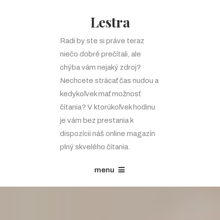
Lestra
Radi by ste si práve teraz
niečo dobré prečítali, ale
chýba vám nejaký zdroj?
Nechcete strácať čas nudou a
kedykoľvek mať možnosť
čítania? V ktorúkoľvek hodinu
je vám bez prestania k
dispozícii náš online magazín
plný skvelého čítania.
menu