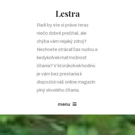
Lestra
Radi by ste si práve teraz
niečo dobré prečítali, ale
chýba vám nejaký zdroj?
Nechcete strácať čas nudou a
kedykoľvek mať možnosť
čítania? V ktorúkoľvek hodinu
je vám bez prestania k
dispozícii náš online magazín
plný skvelého čítania.
menu