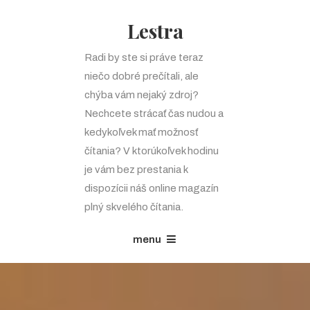
Lestra
Radi by ste si práve teraz
niečo dobré prečítali, ale
chýba vám nejaký zdroj?
Nechcete strácať čas nudou a
kedykoľvek mať možnosť
čítania? V ktorúkoľvek hodinu
je vám bez prestania k
dispozícii náš online magazín
plný skvelého čítania.
menu