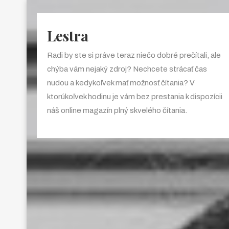
Lestra
Radi by ste si práve teraz niečo dobré prečítali, ale
chýba vám nejaký zdroj? Nechcete strácať čas
nudou a kedykoľvek mať možnosť čítania? V
ktorúkoľvek hodinu je vám bez prestania k dispozícii
náš online magazín plný skvelého čítania.