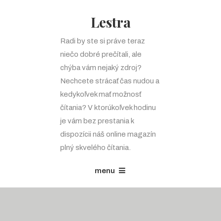
Lestra
Radi by ste si práve teraz
niečo dobré prečítali, ale
chýba vám nejaký zdroj?
Nechcete strácať čas nudou a
kedykoľvek mať možnosť
čítania? V ktorúkoľvek hodinu
je vám bez prestania k
dispozícii náš online magazín
plný skvelého čítania.
menu