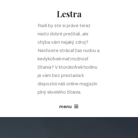
Lestra
Radi by ste si práve teraz
niečo dobré prečítali, ale
chýba vám nejaký zdroj?
Nechcete strácať čas nudou a
kedykoľvek mať možnosť
čítania? V ktorúkoľvek hodinu
je vám bez prestania k
dispozícii náš online magazín
plný skvelého čítania.
menu