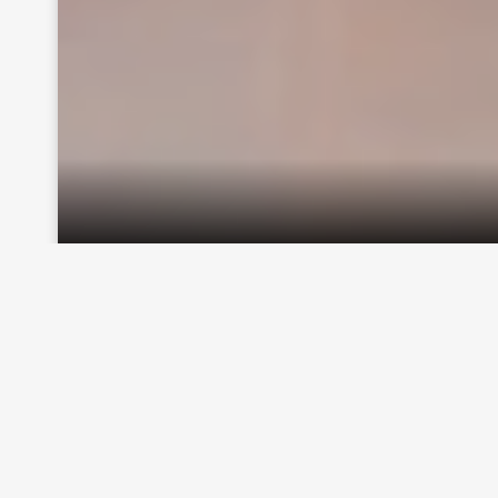
Určite to poznáte, je víkend a príde k vám na n
klebetenia a prípadného popíjania hľadáte možnosť 
hry, ktoré sú určené pre via