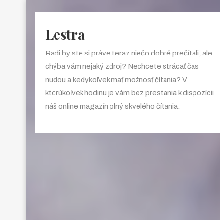
Lestra
Radi by ste si práve teraz niečo dobré prečítali, ale
chýba vám nejaký zdroj? Nechcete strácať čas
nudou a kedykoľvek mať možnosť čítania? V
ktorúkoľvek hodinu je vám bez prestania k dispozícii
náš online magazín plný skvelého čítania.