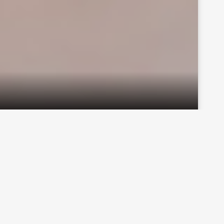
Vyhledávání
Nejnovější příspěvky
Muži musia striekať alebo prečo sa veľkej
obľube teší masáž lingamu