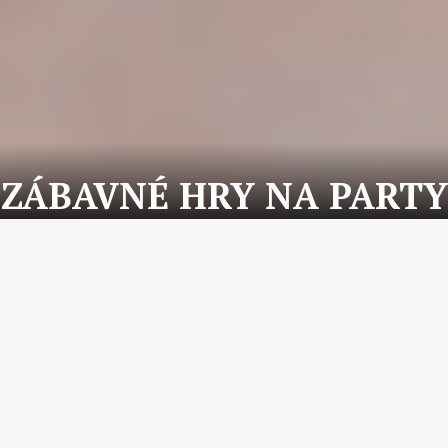
ZÁBAVNÉ HRY NA PARTY
ávštevu partia priateľov, prípadne máte domácu oslavu. Okrem
ako sa zabaviť a poriadne nasmiať, na to vám môžu poslúžiť rôzne
c osôb, a s ktorými spestríte nudný večer.