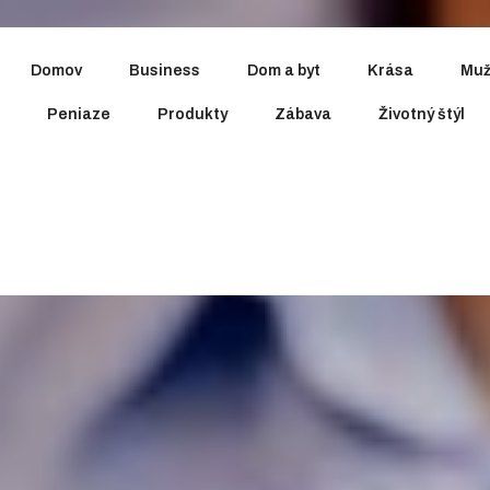
Domov
Business
Dom a byt
Krása
Muž
Peniaze
Produkty
Zábava
Životný štýl